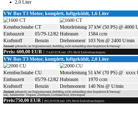
2,0 Liter
VW Bus T3 Motor, komplett
, luftgekühlt, 1,6 Liter
Kennbuchstabe
CT
Motorleistung
37 kW (50 PS) @ 4000 
Einbauzeit
05/79-12/82
Hubraum
1584 ccm
Kraftstoff
Benzin
Drehmoment
103 Nm @ 2400 U/min
Zustand:
gebraucht, im Originalzustand, drehfähig, nicht einbaufähig ohne Inspektion & Wartung!
Preis: 600,00 EUR
|
714,00 EUR inkl. 19% MwSt Endverbraucherpreis
VW Bus T3 Motor, komplett
, luftgekühlt, 2,0 Liter
Kennbuchstabe
CU
Motorleistung
51 kW (70 PS) @ xxxx 
Einbauzeit
05/79-12/82
Hubraum
1970 ccm
Kraftstoff
Benzin
Drehmoment
140 Nm @ U/min
Zustand:
gebraucht, im Originalzustand, drehfähig, nicht einbaufähig ohne Inspektion & Wartung!
inkl. Anbauteilen: Vergaser, Zündspule, Lichtmaschine, Schwungrad
Preis:750,00 EUR
|
892,50 EUR inkl. 19% MwSt Endverbraucherpreis