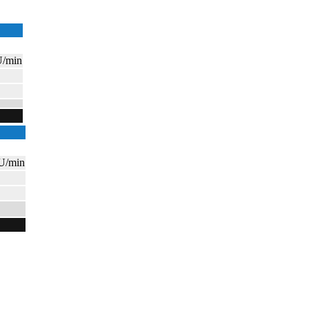
U/min
U/min