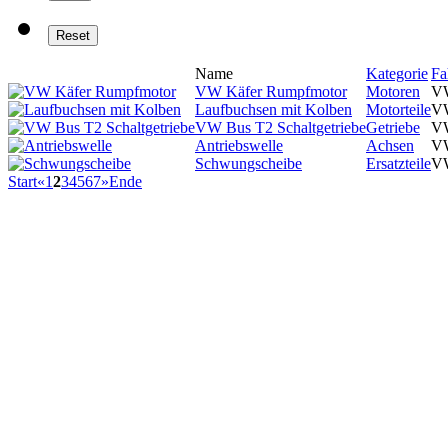
Name
Kategorie
Fa
VW Käfer Rumpfmotor
Motoren
VW
Laufbuchsen mit Kolben
Motorteile
VW
VW Bus T2 Schaltgetriebe
Getriebe
V
Antriebswelle
Achsen
VW
Schwungscheibe
Ersatzteile
VW
Start
«
1
2
3
4
5
6
7
»
Ende